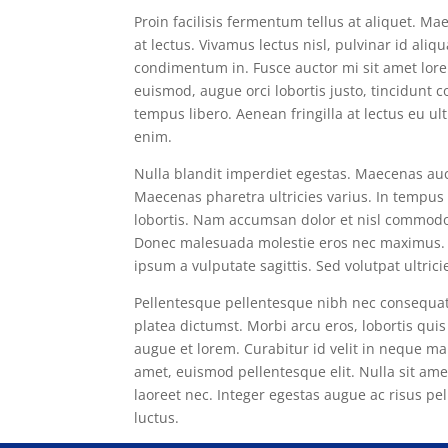
Proin facilisis fermentum tellus at aliquet. M
at lectus. Vivamus lectus nisl, pulvinar id aliq
condimentum in. Fusce auctor mi sit amet lor
euismod, augue orci lobortis justo, tincidunt c
tempus libero. Aenean fringilla at lectus eu u
enim.
Nulla blandit imperdiet egestas. Maecenas auct
Maecenas pharetra ultricies varius. In tempus 
lobortis. Nam accumsan dolor et nisl commodo, 
Donec malesuada molestie eros nec maximus. Nu
ipsum a vulputate sagittis. Sed volutpat ultrici
Pellentesque pellentesque nibh nec consequat 
platea dictumst. Morbi arcu eros, lobortis quis 
augue et lorem. Curabitur id velit in neque ma
amet, euismod pellentesque elit. Nulla sit a
laoreet nec. Integer egestas augue ac risus pell
luctus.