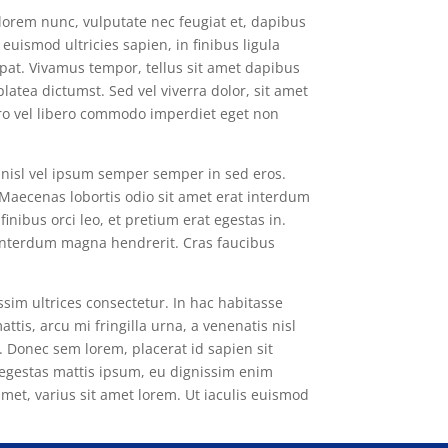
 lorem nunc, vulputate nec feugiat et, dapibus
 euismod ultricies sapien, in finibus ligula
at. Vivamus tempor, tellus sit amet dapibus
latea dictumst. Sed vel viverra dolor, sit amet
bero vel libero commodo imperdiet eget non
d nisl vel ipsum semper semper in sed eros.
. Maecenas lobortis odio sit amet erat interdum
nibus orci leo, et pretium erat egestas in.
 interdum magna hendrerit. Cras faucibus
sim ultrices consectetur. In hac habitasse
ttis, arcu mi fringilla urna, a venenatis nisl
. Donec sem lorem, placerat id sapien sit
 egestas mattis ipsum, eu dignissim enim
 amet, varius sit amet lorem. Ut iaculis euismod