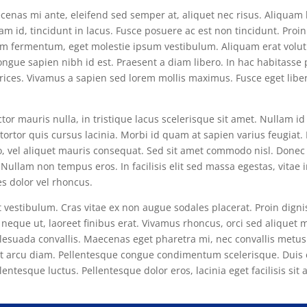
aecenas mi ante, eleifend sed semper at, aliquet nec risus. Aliquam
uam id, tincidunt in lacus. Fusce posuere ac est non tincidunt. Proin
em fermentum, eget molestie ipsum vestibulum. Aliquam erat volutp
ongue sapien nibh id est. Praesent a diam libero. In hac habitasse p
ltrices. Vivamus a sapien sed lorem mollis maximus. Fusce eget li
or mauris nulla, in tristique lacus scelerisque sit amet. Nullam i
tortor quis cursus lacinia. Morbi id quam at sapien varius feugiat
vel aliquet mauris consequat. Sed sit amet commodo nisl. Donec fi
llam non tempus eros. In facilisis elit sed massa egestas, vitae
es dolor vel rhoncus.
vestibulum. Cras vitae ex non augue sodales placerat. Proin dignis
neque ut, laoreet finibus erat. Vivamus rhoncus, orci sed aliquet ma
lesuada convallis. Maecenas eget pharetra mi, nec convallis metus
met arcu diam. Pellentesque congue condimentum scelerisque. Duis
entesque luctus. Pellentesque dolor eros, lacinia eget facilisis sit