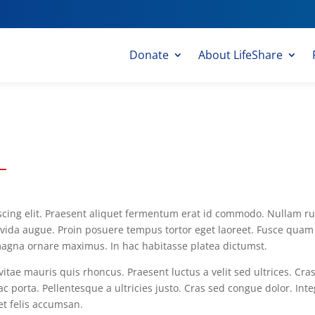
Donate
About LifeShare
iscing elit. Praesent aliquet fermentum erat id commodo. Nullam 
avida augue. Proin posuere tempus tortor eget laoreet. Fusce quam m
magna ornare maximus. In hac habitasse platea dictumst.
 vitae mauris quis rhoncus. Praesent luctus a velit sed ultrices. C
c porta. Pellentesque a ultricies justo. Cras sed congue dolor. Inte
et felis accumsan.